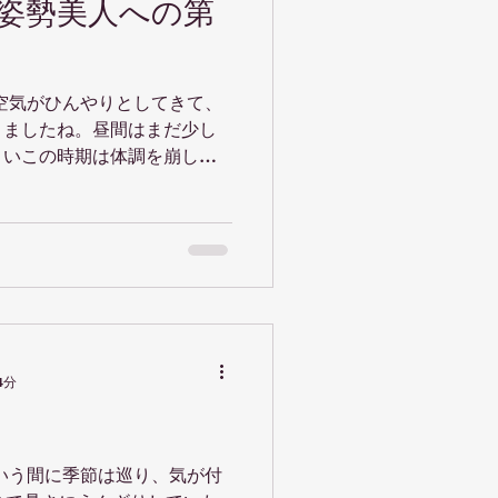
姿勢美人への第
空気がひんやりとしてきて、
りましたね。昼間はまだ少し
きいこの時期は体調を崩しや
によってめまい、肩こり、関
」と呼ばれる症状を感じてい
ょうか。これらは自律神経の
早めのケアが大切です。 今
美人への第一歩について書き
されているのが、スマホによ
けば猫背になっていたり、下
たるみが気になる…という方
4分
じ姿勢でいると血流が滞り、
もつながります。スマホを見
げ、両肩を後ろに引くよう意
いう間に季節は巡り、気が付
開いて深呼吸をするだけで