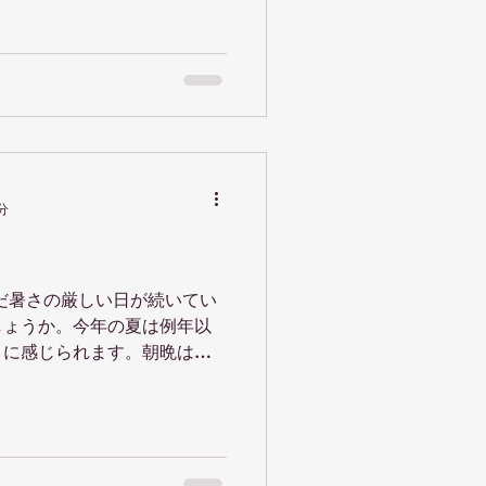
.
分
だ暑さの厳しい日が続いてい
しょうか。今年の夏は例年以
うに感じられます。朝晩は少
はいえ、日中は汗ばむ陽気が
手が伸びてしまいますね。そ