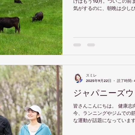
けばもう10月。ついこの前
も、気分が軽くなり、体の巡り
気がするのに、朝晩は少し
知人に元バレリーナの方が
衣替えのタイミングかなと
さにはいつも感心させられ
早くなっているように感じ
見え、動作一つひとつが上
です。もうすぐ今年が...
スミレ
2025年9月22日
読了時間: 
ジャパニーズウ
皆さんこんにちは。 健康志
今、ランニングやジムでの
な運動が話題になっていま
取り入れることができ、し
りある運動として注目を集