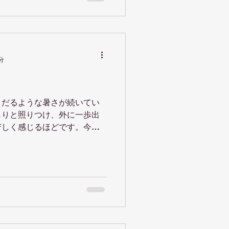
分
うだるような暑さが続いてい
じりと照りつけ、外に一歩出
苦しく感じるほどです。今日
ずかな道のりでも「このまま
」と思うくらい暑さがこたえ
.