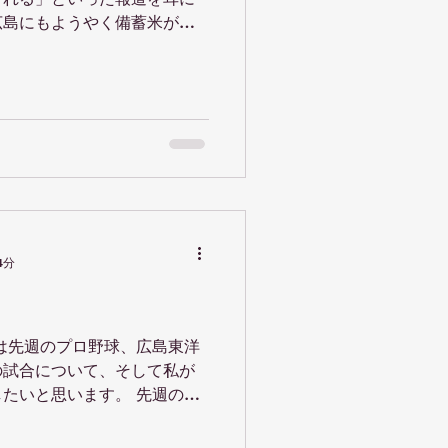
広島にもようやく備蓄米が入
いう方も多いのではないでし
代に“米騒動”という言葉を
4分
は先週のプロ野球、広島東洋
の試合について、そして私が
と思います。 先週の広
はいらっしゃいますか？ 私
ンで、毎年シーズンが始まる