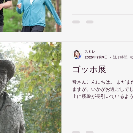
グ」です。特に今、海外で..
スミレ
2025年9月9日
読了時間: 4
ゴッホ展
皆さんこんにちは。 まだま
ますが、いかがお過ごしで
上に残暑が長引いているよ
しずつ涼しさが出てきたと
続き、つい冷たい飲み物に
んな中でも、気がつけば...