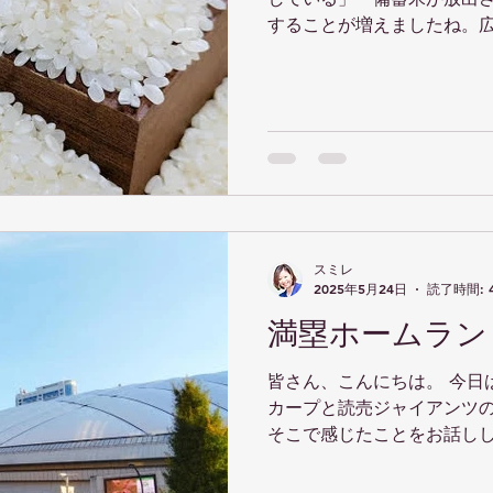
することが増えましたね。
荷し、少しだけ安心したと
ょうか。正直、令和のこの時
聞くことになるな...
スミレ
2025年5月24日
読了時間: 
満塁ホームラン
皆さん、こんにちは。 今日
カープと読売ジャイアンツ
そこで感じたことをお話ししたい
島対巨人戦、ご覧になった方
は昔からずっとカープファ