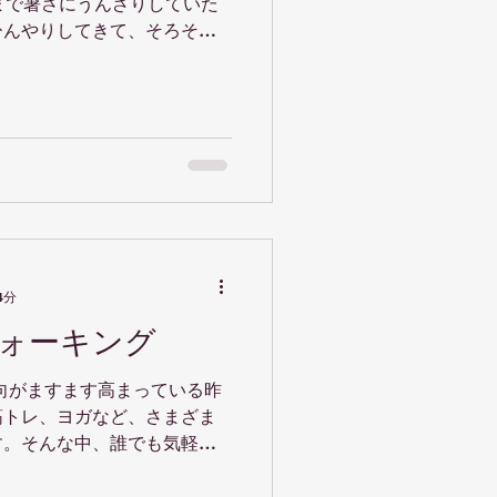
まで暑さにうんざりしていた
が整っていきます。 私の
ひんやりしてきて、そろそろ
いますが、彼女の姿勢の美し
感じます。年々時間の流れが
ます。立ち姿だけで若々しく
るのは、私だけではないはず
品でエネルギーに満ち
4分
ォーキング
向がますます高まっている昨
筋トレ、ヨガなど、さまざま
す。そんな中、誰でも気軽に
かも科学的な裏付けがしっか
めているのが「ウォーキン