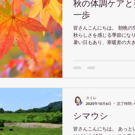
秋の体調ケアと
一歩
皆さんこんにちは。 朝晩の
秋らしさを感じる季節にな
暑い日もあり、寒暖差の大
すいものです。気圧の変化
節痛などが起こる「気象病
る方も多いのではないでし
乱れが大きく関係しており、
日は、 秋の体調ケアと姿勢
ます。 そして最近特に注目
る姿勢の悪化です。気がつ
スミレ
を向いたままの姿勢で顔の
2025年10月6日
読了時間: 
も多いでしょう。長時間同
シマウシ
肩こりや頭痛などの不調に
るときはできるだけ顔を上
皆さんこんにちは。 あっと
識してみてください。胸を