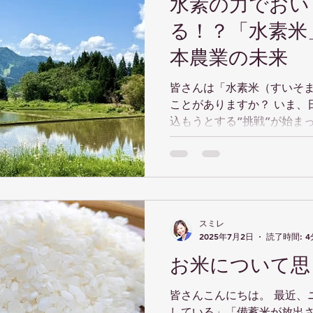
水素の力でおい
る！？「水素米
本農業の未来
皆さんは「水素米（すいそ
ことがありますか？ いま、日本の農業に新たな風を吹き
込もうとする“挑戦”が始ま
のが、なんと「水素」なんです。 この画期的
を進めているのは、大阪・高槻
スミレ
2025年7月2日
読了時間: 4
お米について思
皆さんこんにちは。 最近、ニュースで「米の価格が高騰
している」「備蓄米が放出