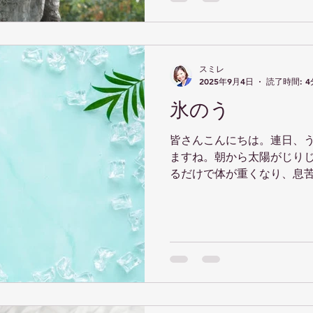
スミレ
2025年9月4日
読了時間: 4
氷のう
皆さんこんにちは。連日、
ますね。朝から太陽がじり
るだけで体が重くなり、息
は出勤のとき、駅までのわ
倒れてしまうのではないか
ました。年々、夏の暑さが..