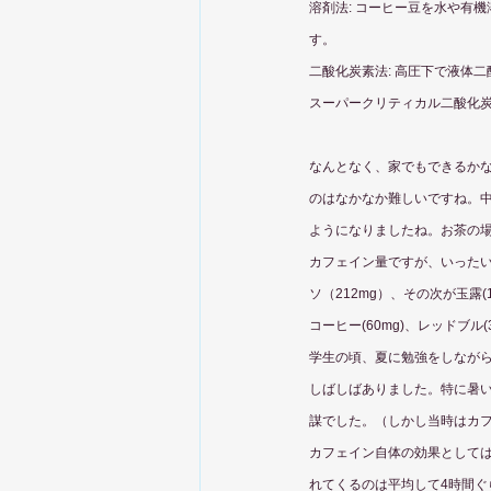
溶剤法: コーヒー豆を水や有
す。
二酸化炭素法: 高圧下で液体
スーパークリティカル二酸化炭
なんとなく、家でもできるか
のはなかなか難しいですね。
ようになりましたね。お茶の
カフェイン量ですが、いったい
ソ（212mg）、その次が玉
コーヒー(60mg)、レッドブ
学生の頃、夏に勉強をしなが
しばしばありました。特に暑
謀でした。（しかし当時はカ
カフェイン自体の効果としては
れてくるのは平均して4時間ぐ