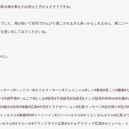
い飲み物を飲むのは控えた方がよさそうですね。
までした。雨が続いて自宅でのんびり過ごされる方も多いかもしれません。夜にコー
グを思い出してみてくださいね。
サロン
ッサージ#ヘッドスパ#オイルマッサージ#フェイシャル#シミ#整体#肩こり#腰痛#
ボ#肩甲骨#ヘルニア#むくみ#脱毛#子供脱毛#光脱毛#メンズ脱毛#VIO#vio#水素
安#疲れ#女性#体験#広島#中区#リラクゼーション#広島マッサージ#会社帰り#流川
トンホテル#東横INN#ドーミーイン#スーパーホテル#オリエンタルホテル#広島タウン
ントンホテル#ホテルパオ#グランドサウナ広島#ホテルアクティブ!広島#セジュール・