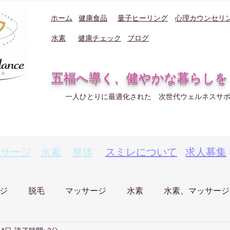
ホーム
健康食品
量子ヒーリング
心理カウンセリ
水素
健康チェック
ブログ
五福へ導く、健やかな暮らしを
一人ひとりに最適化された 次世代ウェルネスサ
サージ
水素
整体
スミレについて
求人募集
ジ
脱毛
マッサージ
水素
水素、マッサージ