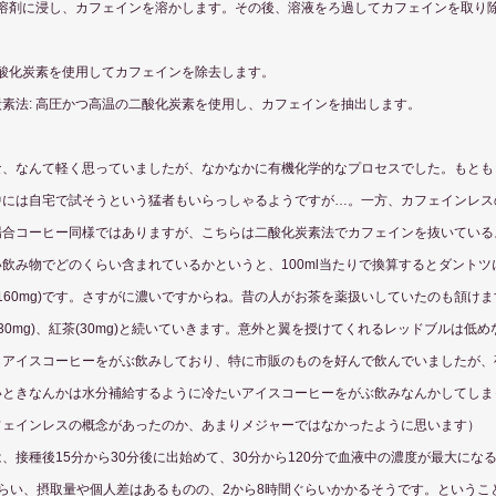
機溶剤に浸し、カフェインを溶かします。その後、溶液をろ過してカフェインを取り
二酸化炭素を使用してカフェインを除去します。
素法: 高圧かつ高温の二酸化炭素を使用し、カフェインを抽出します。
な、なんて軽く思っていましたが、なかなかに有機化学的なプロセスでした。もとも
中には自宅で試そうという猛者もいらっしゃるようですが…。一方、カフェインレス
場合コーヒー同様ではありますが、こちらは二酸化炭素法でカフェインを抜いている
飲み物でどのくらい含まれているかというと、100ml当たりで換算するとダント
露(160mg)です。さすがに濃いですからね。昔の人がお茶を薬扱いしていたのも頷け
ル(30mg)、紅茶(30mg)と続いていきます。意外と翼を授けてくれるレッドブルは低
らアイスコーヒーをがぶ飲みしており、特に市販のものを好んで飲んでいましたが、
いときなんかは水分補給するように冷たいアイスコーヒーをがぶ飲みなんかしてしま
フェインレスの概念があったのか、あまりメジャーではなかったように思います）
、接種後15分から30分後に出始めて、30分から120分で血液中の濃度が最大にな
らい、摂取量や個人差はあるものの、2から8時間ぐらいかかるそうです。というこ