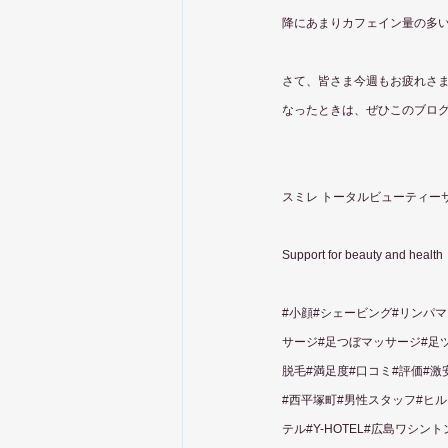
降にあまりカフェイン量の多
さて、皆さま今週もお疲れさ
なったときは、ぜひこのブロ
スミレ トータルビューティー
Support for beauty and health
#小顔
#シェービング#リンパマ
サージ#足つぼマッサージ#足ツ
脱毛#満足度#口コミ#評価#激
#西平塚町#男性スタッフ#ヒル
テル#Y-HOTEL#広島ワシ