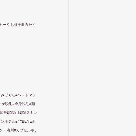
ヒーやお茶を飲みたく
もみほぐし#ヘッドマッ
#ヒゲ脱毛#全身脱毛#顔
#広島駅#銀山駅#スミレ
ホテル24#BENEホ
イン・流川#カプセルホテ