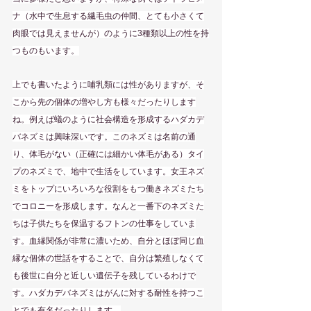
ナ（水中で生息する繊毛虫の仲間、とても小さくて
肉眼では見えませんが）のように3種類以上の性を持
つものもいます。
上でも書いたように哺乳類には性がありますが、そ
こから先の個体の増やし方も様々だったりします
ね。例えば蟻のように社会構造を形成するハダカデ
バネズミは興味深いです。このネズミは名前の通
り、体毛がない（正確には細かい体毛がある）タイ
プのネズミで、地中で生活をしています。女王ネズ
ミをトップにいろいろな役割をもつ働きネズミたち
でコロニーを形成します。なんと一番下のネズミた
ちは子供たちを保温するフトンの仕事をしていま
す。血縁関係が非常に濃いため、自分とほぼ同じ血
縁な個体の世話をすることで、自分は繁殖しなくて
も後世に自分と近しい遺伝子を残しているわけで
す。ハダカデバネズミはがんに対する耐性を持つこ
とでも有名だったりします。