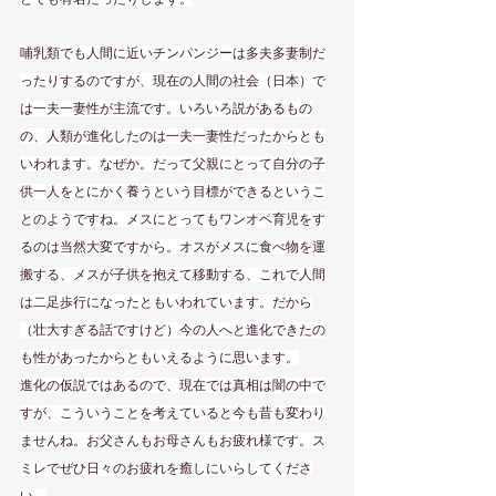
哺乳類でも人間に近いチンパンジーは多夫多妻制だ
ったりするのですが、現在の人間の社会（日本）で
は一夫一妻性が主流です。いろいろ説があるもの
の、人類が進化したのは一夫一妻性だったからとも
いわれます。なぜか。だって父親にとって自分の子
供一人をとにかく養うという目標ができるというこ
とのようですね。メスにとってもワンオペ育児をす
るのは当然大変ですから。オスがメスに食べ物を運
搬する、メスが子供を抱えて移動する、これで人間
は二足歩行になったともいわれています。だから
（壮大すぎる話ですけど）今の人へと進化できたの
も性があったからともいえるように思います。
進化の仮説ではあるので、現在では真相は闇の中で
すが、こういうことを考えていると今も昔も変わり
ませんね。お父さんもお母さんもお疲れ様です。ス
ミレでぜひ日々のお疲れを癒しにいらしてくださ
い。