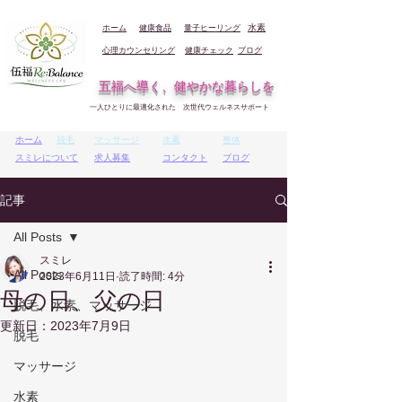
ホーム
健康食品
量子ヒーリング
水素
心理カウンセリング
健康チェック
ブログ
五福へ導く、健やかな暮らしを
一人ひとりに最適化された 次世代ウェルネスサポート
ホーム
脱毛
マッサージ
水素
整体
スミレについて
求人募集
コンタクト
ブログ
記事
All Posts
スミレ
All Posts
2023年6月11日
読了時間: 4分
母の日、父の日
脱毛、水素、マッサージ
更新日：
2023年7月9日
脱毛
マッサージ
水素