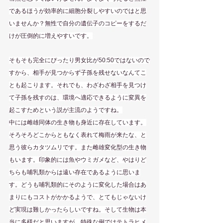
であるほうが効率的に細胞分裂しやすいのではと思
いませんか？無性で自分の遺伝子のコピーをするだ
けが圧倒的に増えやすいです。
そもそも完全にぴったり男女比が50:50ではないので
すから、相手が見つからず子孫を残せないなんてこ
とも起こります。それでも、わざわざ相手を見つけ
て子孫を残すのは、環境へ適応できるように変異を
起こすためという説が主流のようですね。
中には雌雄同体の生き物も身近に存在しています。
そろそろどこからともなく表れて梅雨が来たな、と
思う彼らカタツムリです。また雌雄変化型の生き物
もいます。印象的には魚やウミガメなど、やはりど
ちらも哺乳類からは遠い存在であるように思いま
す。どうも哺乳類的にそのように変化した場合はあ
まりにもコストがかかるようで、とてもじゃないけ
ど実現は難しかったらしいですね。そして生物は本
当に多様だと思いますが、特殊な例ではテトラヒメ