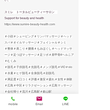
スミレ　トータルビューティーサロン　
Support for beauty and health
https://www.sumire-beauty-health.com
＃小顔＃シェービング＃リンパマッサージ＃ヘッド
スパ＃オイルマッサージ＃フェイシャル＃シミ
＃整体＃肩こり＃腰痛＃もみほぐし＃ヘッドマッサ
ージ＃足つぼマッサージ＃足ツボ＃肩甲骨#ヘルニア
＃むくみ
＃脱毛＃子供脱毛＃光脱毛＃メンズ脱毛＃VIO＃vio
＃水素＃ヒゲ脱毛＃全身脱毛＃顔脱毛
＃満足度＃口コミ＃評価＃激安＃疲れ＃女性＃体験
＃広島＃中区＃リラクゼーション＃広島マッサージ
＃会社帰り＃流川＃広島駅＃銀山駅
＃スミレ＃西平塚町＃男性スタッフ
mobile
Email
LINE
＃ヒルトンホテル＃東横INN＃ドーミーイン＃スー
パーホテル＃オリエンタルホテル＃広島タウンホテ