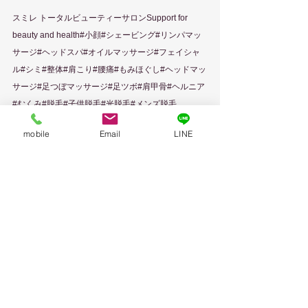
スミレ トータルビューティーサロンSupport for 
beauty and health#小顔#シェービング#リンパマッ
サージ#ヘッドスパ#オイルマッサージ#フェイシャ
ル#シミ#整体#肩こり#腰痛#もみほぐし#ヘッドマッ
サージ#足つぼマッサージ#足ツボ#肩甲骨#ヘルニア
#むくみ#脱毛#子供脱毛#光脱毛#メンズ脱毛
#VIO#vio#水素#ヒゲ脱毛#全身脱毛#顔脱毛#満足度#
mobile
Email
LINE
口コミ#評価#激安#疲れ#女性#体験#広島#中区#リラ
クゼーション#広島マッサージ#会社帰り#流川#広島
駅#銀山駅#スミレ#西平塚町#男性スタッフ#ヒルト
ンホテル#東横INN#ドーミーイン#スーパーホテル#
オリエンタルホテル#広島タウンホテル24#BENEホ
テル
脱毛、水素、マッサージ
脱毛
マッサージ