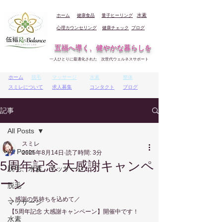
ホーム
健康食品
量子ヒーリング
水素
心理カウンセリング
健康チェック
ブログ
五福へ導く、健やかな暮らしを
一人ひとりに最適化された 次世代ウェルネスサポート
ホーム
脱毛
マッサージ
水素
整体
スミレについて
求人募集
コンタクト
ブログ
記事
All Posts
スミレ
All Posts
2025年8月14日
読了時間: 3分
5周年記念 大感謝キャンペ
脱毛、水素、マッサージ
ーン
脱毛
＼感謝の気持ちを込めて／
マッサージ
【5周年記念 大感謝キャンペーン】開催中です！
水素