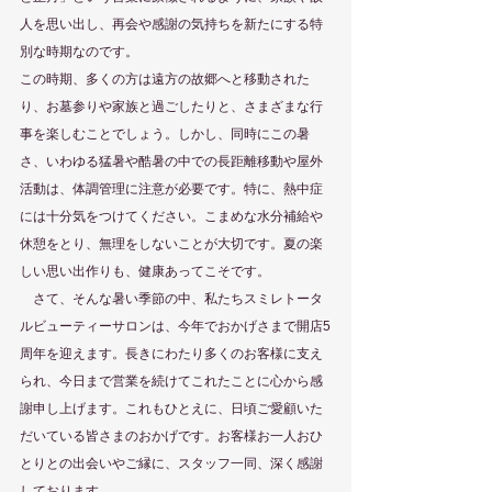
人を思い出し、再会や感謝の気持ちを新たにする特
別な時期なのです。
この時期、多くの方は遠方の故郷へと移動された
り、お墓参りや家族と過ごしたりと、さまざまな行
事を楽しむことでしょう。しかし、同時にこの暑
さ、いわゆる猛暑や酷暑の中での長距離移動や屋外
活動は、体調管理に注意が必要です。特に、熱中症
には十分気をつけてください。こまめな水分補給や
休憩をとり、無理をしないことが大切です。夏の楽
しい思い出作りも、健康あってこそです。
　さて、そんな暑い季節の中、私たちスミレトータ
ルビューティーサロンは、今年でおかげさまで開店5
周年を迎えます。長きにわたり多くのお客様に支え
られ、今日まで営業を続けてこれたことに心から感
謝申し上げます。これもひとえに、日頃ご愛顧いた
だいている皆さまのおかげです。お客様お一人おひ
とりとの出会いやご縁に、スタッフ一同、深く感謝
しております。