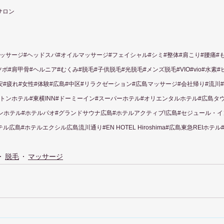
サロン
ッサージ#ヘッドスパ#オイルマッサージ#フェイシャル#シミ#整体#肩こり#腰痛#
ボ#肩甲骨#ヘルニア#むくみ#脱毛#子供脱毛#光脱毛#メンズ脱毛#VIO#vio#水素
安#疲れ#女性#体験#広島#中区#リラクゼーション#広島マッサージ#会社帰り#流川
トンホテル#東横INN#ドーミーイン#スーパーホテル#オリエンタルホテル#広島タウン
ントンホテル#ホテルパオ#グランドサウナ広島#ホテルアクティブ!広島#セジュール・
ル広島#ホテルエクシル広島流川通り#EN HOTEL Hiroshima#広島東急REIホテ
脱毛
マッサージ