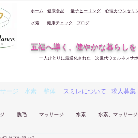
ホーム
健康食品
量子ヒーリング
心理カウンセリ
水素
健康チェック
ブログ
五福へ導く、健やかな暮らしを
一人ひとりに最適化された 次世代ウェルネスサ
サージ
水素
整体
スミレについて
求人募集
ジ
脱毛
マッサージ
水素
水素、マッサージ