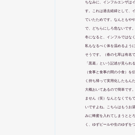
ちなみに、インフルエンザは
す。これは過去経緯として、
ていたためです。なんともや
で、どちらにしろ危ないです
冬になると、インフルではな
私もなるべく体を温めるよう
そうです。（春の七草は有名で
「黒葛」という記述が見られ
（食事と食事の間の小食）を
く持ち帰って実用化したもん
大概おいてあるので簡単です
ません（笑）なんとなくでも
いですよね。こちらはもうお
みに蜂蜜を入れてしまうとと
く、ゆずピールや生のゆずを