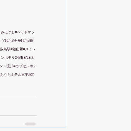
もみほぐし#ヘッドマッ
#ヒゲ脱毛#全身脱毛#顔
#広島駅#銀山駅#スミレ
ホテル24#BENEホ
イン・流川#カプセルホテ
ル#おうちホテル東平塚#