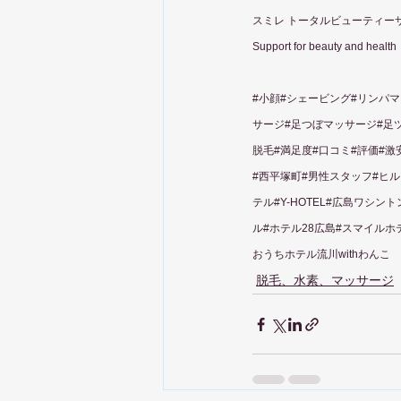
スミレ トータルビューティー
Support for beauty and health
#小顔
#シェービング#リンパマ
サージ#足つぼマッサージ#足ツ
脱毛#満足度#口コミ#評価#激
#西平塚町#男性スタッフ#ヒル
テル#Y-HOTEL#広島ワシ
ル#ホテル28広島#スマイルホテ
おうちホテル流川withわんこ
脱毛、水素、マッサージ