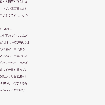
冠する細菌が存在しま
エンザの原因菌とされ
こすようですね。なの
ちらほら。
の七草のひとつなんだ
紹介され、平安時代には
た禅僧が日本に点心
やいろいろ中国からよ
粉はスーパーに行けば
対して分量を量ってい
を効かせた生姜湯もい
りおいしいです！ちな
み合わせるのではな