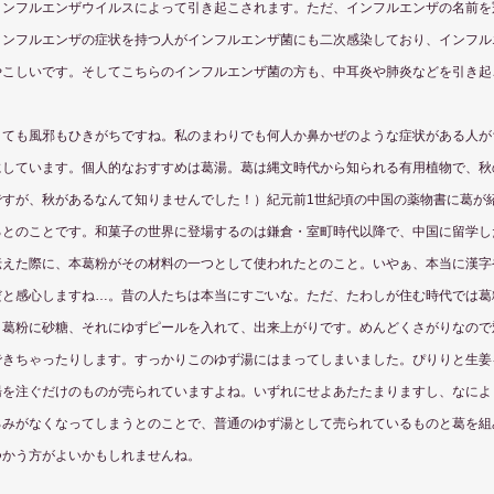
インフルエンザウイルスによって引き起こされます。ただ、インフルエンザの名前を
インフルエンザの症状を持つ人がインフルエンザ菌にも二次感染しており、インフル
やこしいです。そしてこちらのインフルエンザ菌の方も、中耳炎や肺炎などを引き起
。
くても風邪もひきがちですね。私のまわりでも何人か鼻かぜのような症状がある人が
にしています。個人的なおすすめは葛湯。葛は縄文時代から知られる有用植物で、秋
すが、秋があるなんて知りませんでした！）﻿紀元前1世紀頃の中国の薬物書に葛が
るとのことです。和菓子の世界に登場するのは鎌倉・室町時代以降で、中国に留学し
伝えた際に、本葛粉がその材料の一つとして使われたとのこと。いやぁ、本当に漢字
だと感心しますね…。昔の人たちは本当にすごいな。ただ、たわしが住む時代では葛
。葛粉に砂糖、それにゆずピールを入れて、出来上がりです。めんどくさがりなので
できちゃったりします。すっかりこのゆず湯にはまってしまいました。ぴりりと生姜
湯を注ぐだけのものが売られていますよね。いずれにせよあたたまりますし、なによ
ろみがなくなってしまうとのことで、普通のゆず湯として売られているものと葛を組
つかう方がよいかもしれませんね。