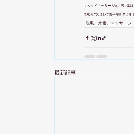
#ヘッドマッサージ
#足裏#体
#水素
#スミレ#西平塚町#ヒル
脱毛、水素、マッサージ
最新記事