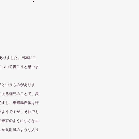
がありました。日本にこ
について書こうと思いま
アというものがありま
にある端島のことで、炭
ですし、軍艦島自体は許
るようですが、それでも
の東京のように小さなエ
しか九龍城のような入り