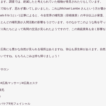
ります。調査では、絶滅したと考えられていた植物が発見されたりもしています。
ず、思わず書いてしまいました。これはMichael Lambe さんという方が書かれた Wildl
ild Mammals 6 to 1という記事によると、今全世界の哺乳類（容積換算）の半分以上が家
ほとんどの哺乳類が人間活動の影響をうけています。そのなかでこのような島を守っ
渡り鳥たちによって島間の交流が見られたようですので、この南硫黄島も全く影響を
、広島にも豊かな自然が見られる場所はありますね、弥山も原生林があります。自然
よいですね。もちろんごみは持ち帰りましょう！
ーサロン　
ン#広島マッサージ#広島エステ
脱毛
ジ
ンパケア#光フェイシャル