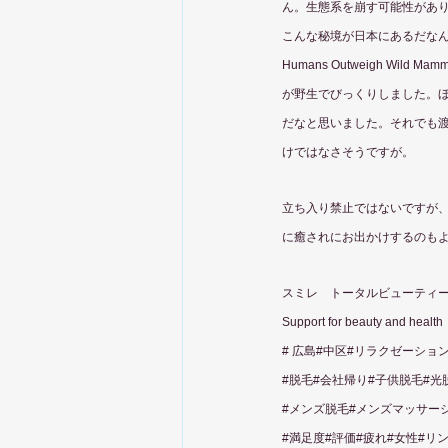
ん。生態系を崩す可能性があ
こんな秘境が日本にあるだなんで知ら
Humans Outweigh W
が野生でびっくりしました。
だなと思いました。それでも
けではなさそうですが。
立ち入り禁止ではないですが
に癒されにお出かけするのも
スミレ　トータルビューティ
Support for beauty and health
# 広島#中区#リラクゼーショ
#脱毛
#会社帰り#子供脱毛#光
#メンズ脱毛
#メンズマッサー
#満足度
#評価#疲れ#女性#リ