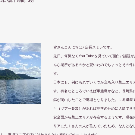
13日
読了時間: 3分
皆さんこんにちは♪ 店長スミレです。
先日、何気なくYou Tubeを見ていて面白い話題
んな場所があるのかと驚いたのでちょっとその件
す。
日本にも、例にもれずいくつか立ち入り禁止エリ
す。有名なところでいえば軍艦島かなと。長崎県
鉱が閉山したことで廃墟となりました。世界遺産
可（ツアー参加）があれば見学のために入島でき
安全面から禁止エリアが存在するようです。現在
リアにたくさんの人が住んでいたため、なんとな
あり、廃墟マニアの方にはたまらない場所なのかもしれません。