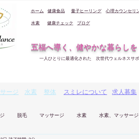
ホーム
健康食品
量子ヒーリング
心理カウンセリ
水素
健康チェック
ブログ
五福へ導く、健やかな暮らしを
一人ひとりに最適化された 次世代ウェルネスサ
サージ
水素
整体
スミレについて
求人募集
ジ
脱毛
マッサージ
水素
水素、マッサージ