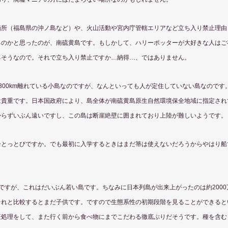
箇所（福島県の沖ノ島など）や、火山活動や宮内庁管轄エリアなど立ち入り禁止理由
るのかと思ったのが、南硫黄島です。もしかして、ハリーポッターが大好きな人はご
るそうなので。それで立ち入り禁止ですか…納得…、ではありません。
300km離れている小島なのですが、なんといっても人が定住していない島なのです
は貴重です。日本国政府により、島全体が南硫黄島原生自然環境保全地域に指定され
からずいぶん遠いですし、この島は断崖絶壁に囲まれており上陸が難しいようです。
ひとっとびですか。でも最初に入学するときはまだ箒は使えないだろうからやはり船
ですが、これはだいぶん若い島です。ちなみに日本列島が出来上がったのは約200
それと比較するとまだ子供です。ですので生態系性の初期段階を見ることができると
疫処理をして、また行く前から食べ物にまでこだわる徹底ぶりだそうです。種を含む