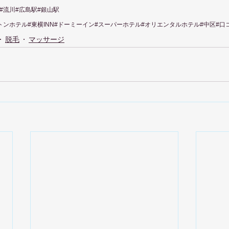
験#流川#広島駅#銀山駅
トンホテル#東横INN#ドーミーイン#スーパーホテル#オリエンタルホテル#中区#口
脱毛
マッサージ